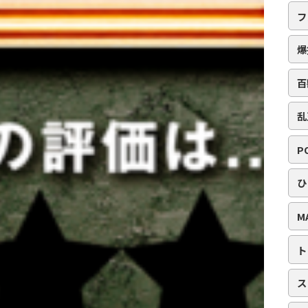
フ
爆
百
乱
P
ひ
M
ト
ス