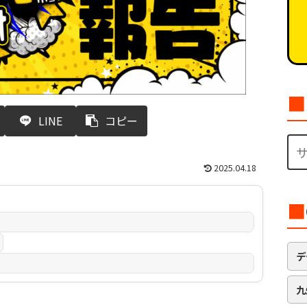
■
LINE
コピー
2025.04.18
■
デ
九