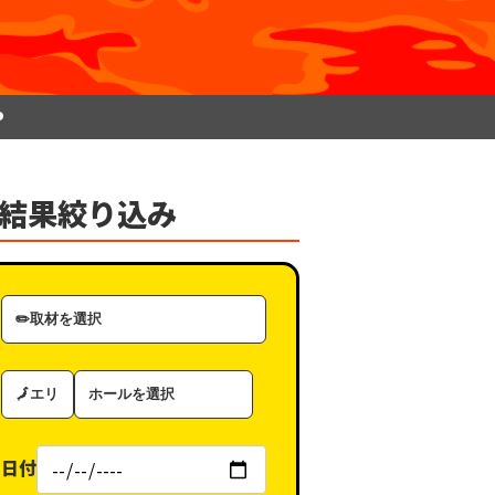
P
結果絞り込み
取
材
カ
エ
ホ
テ
リ
ー
ゴ
ア
ル
リ
日付
（タ
ー
グ）