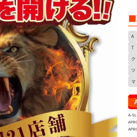
■
A
T
ク
S
ツ
マ
A-S
APR
APR