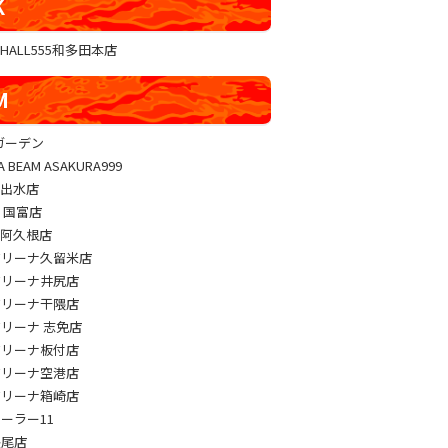
K
GHALL555和多田本店
M
sガーデン
A BEAM ASAKURA999
M出水店
M 国富店
M阿久根店
アリーナ久留米店
アリーナ井尻店
アリーナ干隈店
アリーナ 志免店
アリーナ板付店
アリーナ空港店
アリーナ箱崎店
パーラー11
長尾店