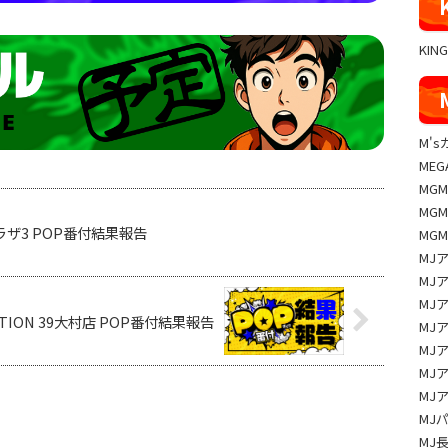
KIN
M'
MEG
MG
MG
/7 プラザ3 POP番付結果報告
MG
MJ
MJ
MJ
’STATION 39大村店 POP番付結果報告
MJ
MJ
MJ
MJ
MJ
MJ