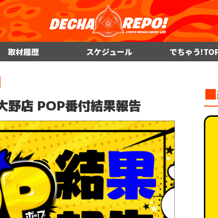
取材履歴
スケジュール
でちゃう!TO
■
N 39大野店 POP番付結果報告