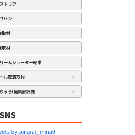
ストリア
サバン
強取材
強取材
リームシューター結果
＋
ール密着取材
APRO流星群取材
＋
ちゃう!編集部評価
三大天
★★★★★
5MENジャーズ
★★★★
SNS
久留米ジャック
★★★
IG BANG
★★
ets by seirarai_mina9
回胴の極意