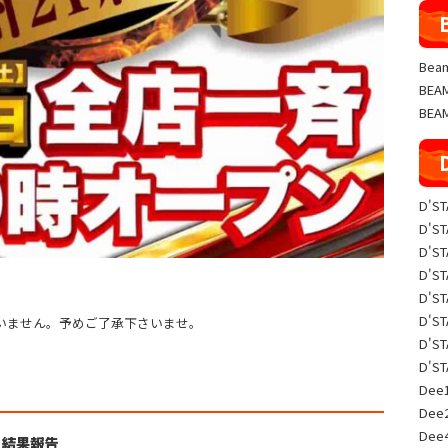
Beam
BE
BEA
D'S
D'S
D'S
D'S
D'S
D'S
いません。予めご了承下さいませ。
D'S
D'S
Dee1
Dee
Dee
ュ 結果報告