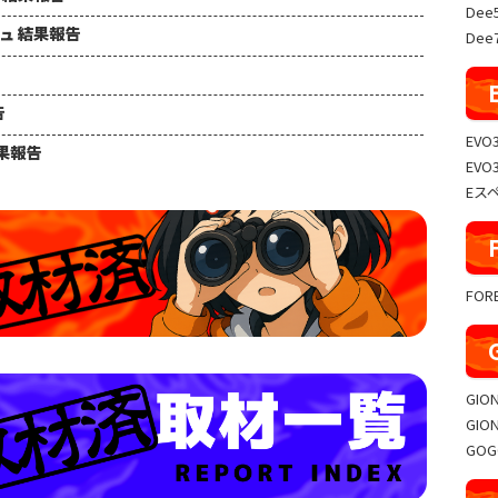
Dee
シュ 結果報告
Dee7
告
EVO
結果報告
EVO
Eス
FO
GIO
GIO
GO