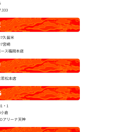
5
.333
E
37久留米
37宮崎
ペース福岡本店
F
RE若松本店
G
N1・1
N小倉
GOアリーナ天神