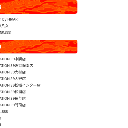
YUKO LUCKY×FACE 共闘取材
B
ヴァルヴレイヴ編集部一斉調査
 by HIKARI
三共闘取材
AM八女
熊本の陣
M原333
総力取材
D
協力取材
ゼッパチ取材
TATION 39中間店
TATION 39佐世保南店
TATION 39大村店
TATION 39大野店
TATION 39松橋インター店
TATION 39松浦店
TATION 39長与店
TATION 39門司店
.888
2
4