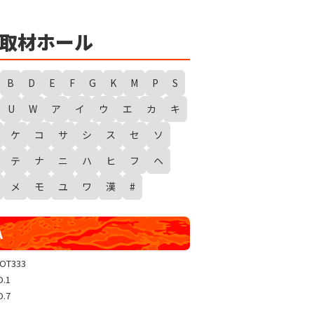
★
勇者たまピー取材
WANTED WONDERLAND
取材ホール
ギガスラッシュ
超ギガスラッシュ
B
D
E
F
G
K
M
P
S
新春スタートダッシュ取材
U
W
ア
イ
ウ
エ
カ
キ
GRAND WARS-新店実践録-
ケ
コ
サ
シ
ス
セ
ソ
UGEEEEEEE!
ギャラクシー取材
テ
ナ
ニ
ハ
ヒ
フ
ヘ
グランドクラッシュ
メ
モ
ユ
ワ
漢
#
トリプルユニオン
天極
A
玉屋共闘取材
SHOW TIME取材
LOT333
O.1
聖域取材
O.7
戸畑クエスト