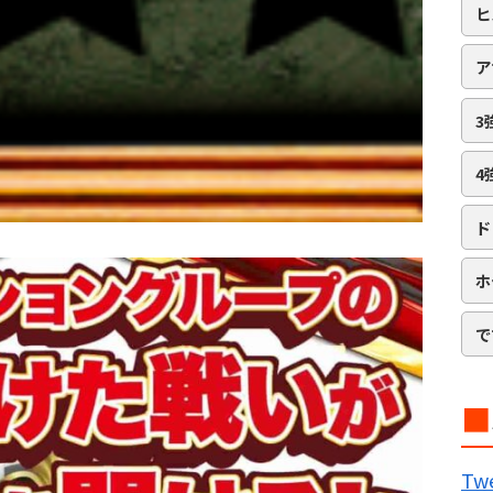
ヒ
ア
3
4
ド
ホ
で
■
B
Twe