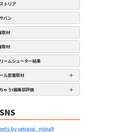
ストリア
サバン
強取材
強取材
リームシューター結果
＋
ール密着取材
APRO流星群取材
＋
ちゃう!編集部評価
三大天
★★★★★
5MENジャーズ
★★★★
SNS
久留米ジャック
★★★
IG BANG
★★
ets by seirarai_mina9
回胴の極意