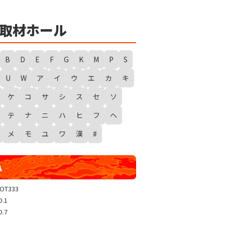
★
勇者たまピー取材
WANTED WONDERLAND
取材ホール
ギガスラッシュ
超ギガスラッシュ
B
D
E
F
G
K
M
P
S
新春スタートダッシュ取材
U
W
ア
イ
ウ
エ
カ
キ
GRAND WARS-新店実践録-
ケ
コ
サ
シ
ス
セ
ソ
UGEEEEEEE!
ギャラクシー取材
テ
ナ
ニ
ハ
ヒ
フ
ヘ
グランドクラッシュ
メ
モ
ユ
ワ
漢
#
トリプルユニオン
天極
A
玉屋共闘取材
SHOW TIME取材
LOT333
O.1
聖域取材
O.7
戸畑クエスト