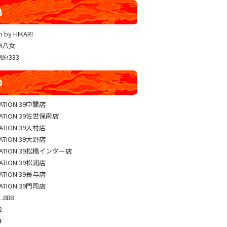
YUKO LUCKY×FACE 共闘取材
B
ヴァルヴレイヴ編集部一斉調査
 by HIKARI
三共闘取材
AM八女
熊本の陣
M原333
総力取材
D
協力取材
ゼッパチ取材
TATION 39中間店
TATION 39佐世保南店
TATION 39大村店
TATION 39大野店
TATION 39松橋インター店
TATION 39松浦店
TATION 39長与店
TATION 39門司店
.888
2
4