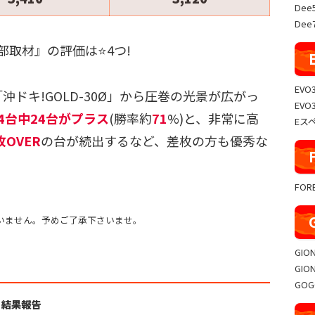
Dee
Dee7
取材』の評価は⭐️4つ!
EVO
ドキ!GOLD-30Ø」から圧巻の光景が広がっ
EVO
34台中24台がプラス
(勝率約
71
%)と、非常に高
Eス
枚OVER
の台が続出するなど、差枚の方も優秀な
FO
いません。予めご了承下さいませ。
GIO
GIO
GO
ュ 結果報告