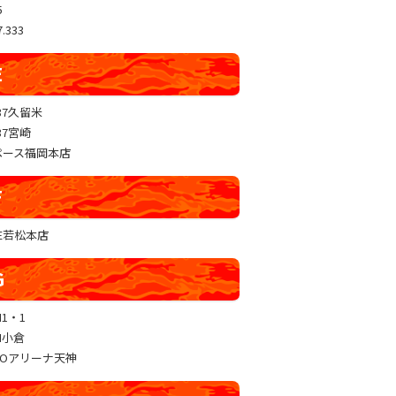
5
.333
E
37久留米
37宮崎
ペース福岡本店
F
RE若松本店
G
N1・1
N小倉
GOアリーナ天神