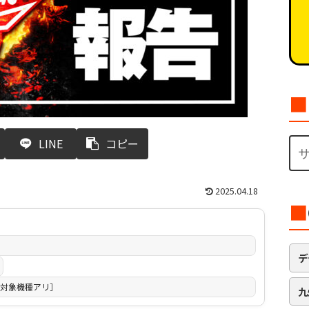
■
LINE
コピー
2025.04.18
■
デ
ト対象機種アリ］
九