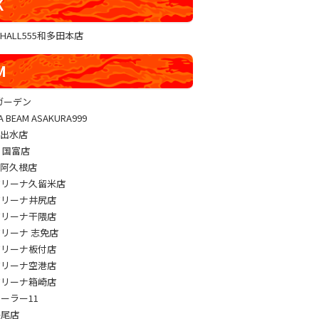
K
GHALL555和多田本店
M
sガーデン
A BEAM ASAKURA999
M出水店
M 国富店
M阿久根店
アリーナ久留米店
アリーナ井尻店
アリーナ干隈店
アリーナ 志免店
アリーナ板付店
アリーナ空港店
アリーナ箱崎店
パーラー11
長尾店