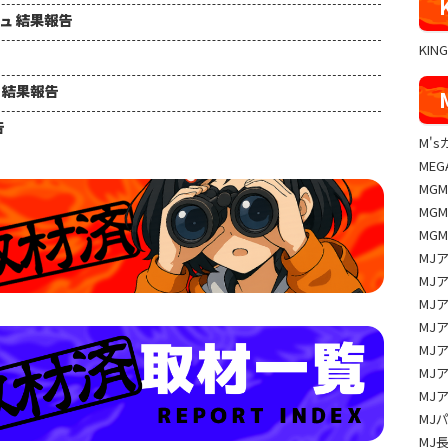
シュ 結果報告
KIN
ュ 結果報告
告
M'
MEG
MG
MG
MG
MJ
MJ
MJ
MJ
MJ
MJ
MJ
MJ
MJ