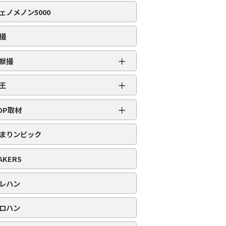
編集部取材［虹］
ェノメノン5000
編集部取材［ダイヤ］
編集部取材［金］
撮
編集部取材［スロット対象機種アリ］
＋
獣撮
百獣撮［ライオン］
＋
王
百獣撮-改-［ライオン］
超スロット乱王
＋
百獣撮［ゴリラ］
OP取材
スロット乱王
百獣撮-改-［ゴリラ］
周年番付
パチンコ乱王
まりンピック
百獣撮［ゾウ］
POP番付
百獣撮-改-［ゾウ］
PICK番付
AKERS
レハン
ロハン