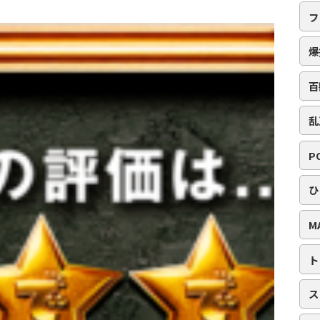
フ
爆
百
乱
P
ひ
M
ト
ス