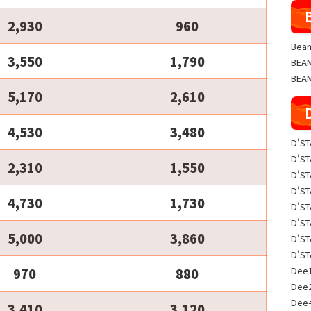
2,930
960
Beam
3,550
1,790
BE
BEA
5,170
2,610
4,530
3,480
D'S
D'S
2,310
1,550
D'S
D'S
4,730
1,730
D'S
D'S
5,000
3,860
D'S
D'S
Dee1
970
880
Dee
Dee
3,410
3,120