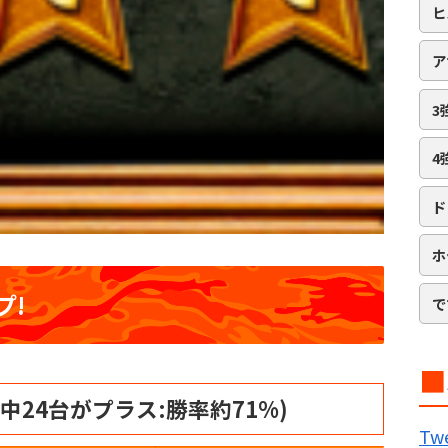
ヒ
ア
3
4
ド
ホ
プ!
で
■
4台中24台がプラス:勝率約71%)
B
Twe