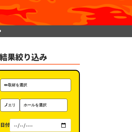
P
結果絞り込み
取
材
カ
エ
ホ
テ
リ
ー
ゴ
ア
ル
リ
日付
（タ
ー
グ）