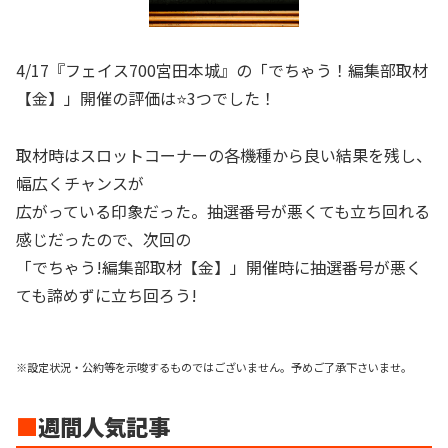
4/17『フェイス700宮田本城』の「でちゃう！編集部取材
【金】」開催の評価は⭐️3つでした！
取材時はスロットコーナーの各機種から良い結果を残し、
幅広くチャンスが
広がっている印象だった。抽選番号が悪くても立ち回れる
感じだったので、次回の
「でちゃう!編集部取材【金】」開催時に抽選番号が悪く
ても諦めずに立ち回ろう!
※設定状況・公約等を示唆するものではございません。予めご了承下さいませ。
■
週間人気記事