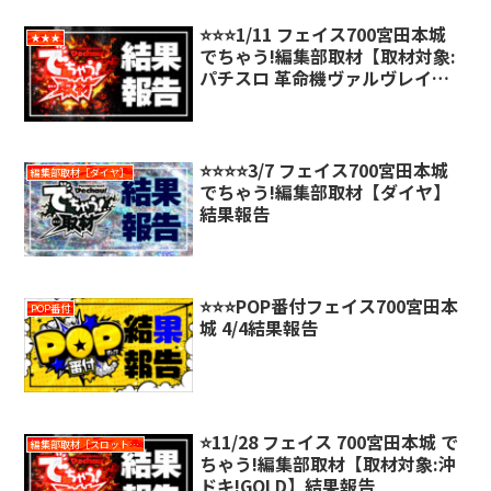
⭐️⭐️⭐️1/11 フェイス700宮田本城
★★★
でちゃう!編集部取材【取材対象:
パチスロ 革命機ヴァルヴレイ
ヴ】結果報告
⭐️⭐️⭐️⭐️3/7 フェイス700宮田本城
編集部取材［ダイヤ］
でちゃう!編集部取材【ダイヤ】
結果報告
⭐️⭐️⭐️POP番付フェイス700宮田本
POP番付
城 4/4結果報告
⭐️11/28 フェイス 700宮田本城 で
編集部取材［スロット対象機種アリ］
ちゃう!編集部取材【取材対象:沖
ドキ!GOLD】結果報告