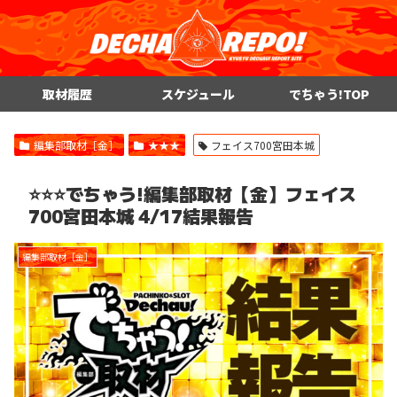
取材履歴
スケジュール
でちゃう!TOP
編集部取材［金］
★★★
フェイス700宮田本城
⭐️⭐️⭐️でちゃう!編集部取材【金】フェイス
700宮田本城 4/17結果報告
編集部取材［金］