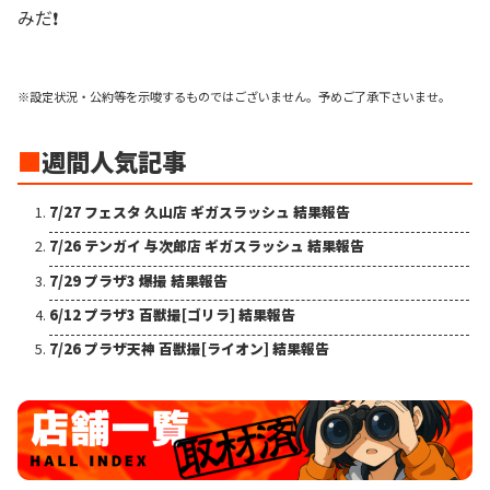
みだ❗️
※設定状況・公約等を示唆するものではございません。予めご了承下さいませ。
■
週間人気記事
7/27 フェスタ 久山店 ギガスラッシュ 結果報告
7/26 テンガイ 与次郎店 ギガスラッシュ 結果報告
7/29 プラザ3 爆撮 結果報告
6/12 プラザ3 百獣撮[ゴリラ] 結果報告
7/26 プラザ天神 百獣撮[ライオン] 結果報告