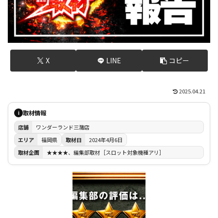
X
LINE
コピー
2025.04.21
取材情報
i
店舗
ワンダーランド三潴店
エリア
福岡県
取材日
2024年4月6日
取材企画
★★★★、編集部取材［スロット対象機種アリ］