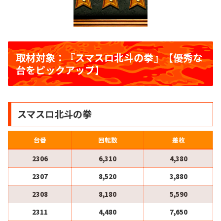
取材対象：『スマスロ北斗の拳』【優秀な
台をピックアップ】
スマスロ北斗の拳
台番
回転数
差枚
2306
6,310
4,380
2307
8,520
3,880
2308
8,180
5,590
2311
4,480
7,650