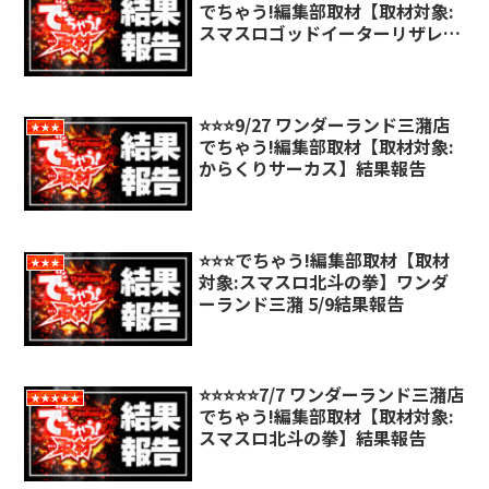
でちゃう!編集部取材【取材対象:
スマスロゴッドイーターリザレク
ション】結果報告
⭐️⭐️⭐️9/27 ワンダーランド三潴店
★★★
でちゃう!編集部取材【取材対象:
からくりサーカス】結果報告
⭐️⭐️⭐️でちゃう!編集部取材【取材
★★★
対象:スマスロ北斗の拳】ワンダ
ーランド三潴 5/9結果報告
⭐️⭐️⭐️⭐️⭐️7/7 ワンダーランド三潴店
★★★★★
でちゃう!編集部取材【取材対象:
スマスロ北斗の拳】結果報告